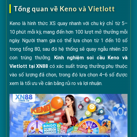
Tổng quan về Keno và Vietlott
Keno là hình thức XS quay nhanh với chu kỳ chỉ từ 5–
10 phút mỗi kỳ, mang đến hơn 100 lượt mở thưởng mỗi
ngày. Người tham gia có thể lựa chọn từ 1 đến 10 số
trong tổng 80, sau đó hệ thống sẽ quay ngẫu nhiên 20
con trúng thưởng.
Kinh nghiệm soi cầu Keno và
Vietlott tại XN88
có xác suất trúng thưởng phụ thuộc
vào số lượng đã chọn, trong đó lựa chọn 4–6 số được
xem là tối ưu về cân bằng rủi ro và lợi nhuận.