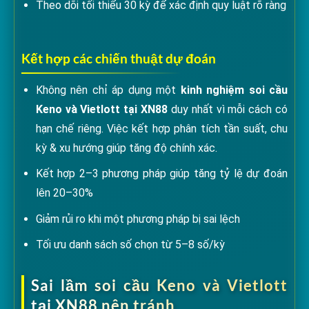
Theo dõi tối thiểu 30 kỳ để xác định quy luật rõ ràng
Kết hợp các chiến thuật dự đoán
Không nên chỉ áp dụng một
kinh nghiệm soi cầu
Keno và Vietlott tại XN88
duy nhất vì mỗi cách có
hạn chế riêng. Việc kết hợp phân tích tần suất, chu
kỳ & xu hướng giúp tăng độ chính xác.
Kết hợp 2–3 phương pháp giúp tăng tỷ lệ dự đoán
lên 20–30%
Giảm rủi ro khi một phương pháp bị sai lệch
Tối ưu danh sách số chọn từ 5–8 số/kỳ
Sai lầm soi cầu Keno và Vietlott
tại XN88 nên tránh