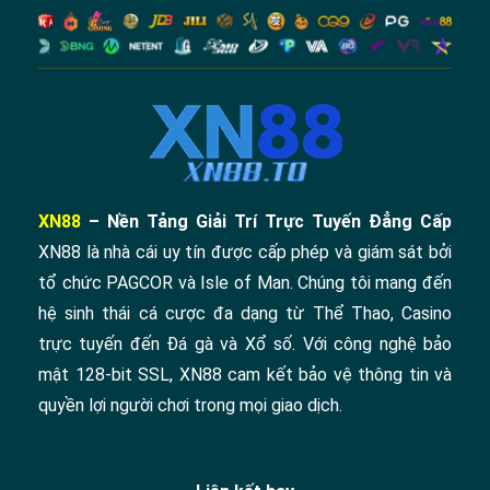
XN88
– Nền Tảng Giải Trí Trực Tuyến Đẳng Cấp
XN88 là nhà cái uy tín được cấp phép và giám sát bởi
tổ chức PAGCOR và Isle of Man. Chúng tôi mang đến
hệ sinh thái cá cược đa dạng từ Thể Thao, Casino
trực tuyến đến Đá gà và Xổ số. Với công nghệ bảo
mật 128-bit SSL, XN88 cam kết bảo vệ thông tin và
quyền lợi người chơi trong mọi giao dịch.