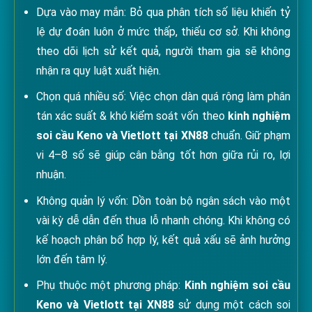
Dựa vào may mắn: Bỏ qua phân tích số liệu khiến tỷ
lệ dự đoán luôn ở mức thấp, thiếu cơ sở. Khi không
theo dõi lịch sử kết quả, người tham gia sẽ không
nhận ra quy luật xuất hiện.
Chọn quá nhiều số: Việc chọn dàn quá rộng làm phân
tán xác suất & khó kiểm soát vốn theo
kinh nghiệm
soi cầu Keno và Vietlott tại XN88
chuẩn. Giữ phạm
vi 4–8 số sẽ giúp cân bằng tốt hơn giữa rủi ro, lợi
nhuận.
Không quản lý vốn: Dồn toàn bộ ngân sách vào một
vài kỳ dễ dẫn đến thua lỗ nhanh chóng. Khi không có
kế hoạch phân bổ hợp lý, kết quả xấu sẽ ảnh hưởng
lớn đến tâm lý.
Phụ thuộc một phương pháp:
Kinh nghiệm soi cầu
Keno và Vietlott tại XN88
sử dụng một cách soi