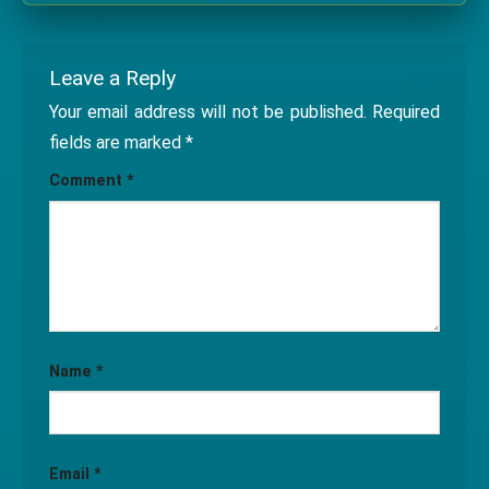
Leave a Reply
Your email address will not be published.
Required
fields are marked
*
Comment
*
Name
*
Email
*