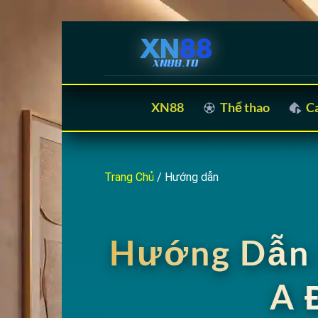
Skip
to
content
XN88
Thể thao
C
Trang Chủ
/
Hướng dẫn
Hướng Dẫn 
A 