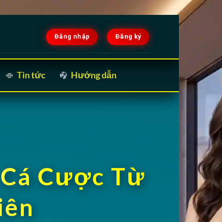
Đăng nhập
Đăng ký
Tin tức
Hướng dẫn
 Cá Cược Từ
iên