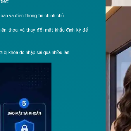
tiết:
oàn và điền thông tin chính chủ.
iện thoại và thay đổi mật khẩu định kỳ để
 bị khóa do nhập sai quá nhiều lần.