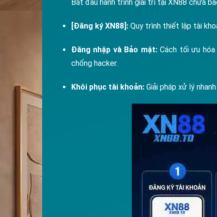
Bắt đầu hành trình giải trí tại XN88 chưa ba
[Đăng ký XN88]:
Quy trình thiết lập tài kh
Đăng nhập và Bảo mật:
Cách tối ưu hóa 
chống hacker.
Khôi phục tài khoản:
Giải pháp xử lý nhanh