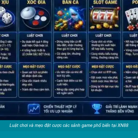
Luật chơi và mẹo đặt cược các sảnh game phổ biến tại XN88