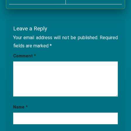
Leave a Reply
Your email address will not be published.
Required
fields are marked
*
Comment
*
Name
*