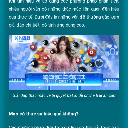
Khi tìm hiểu và áp dụng các phương pháp phân tích,
nhiều người vẫn có những thắc mắc liên quan đến hiệu
quả thực tế. Dưới đây là những vấn đề thường gặp kèm
giải đáp chi tiết, có tính ứng dụng cao.
Giải đáp thắc mắc về bí quyết bắt lô đề online tỉ lệ ăn cao
Mẹo có thực sự hiệu quả không?
Các phương pháp dựa trên dữ liệu có thể cải thiện xác