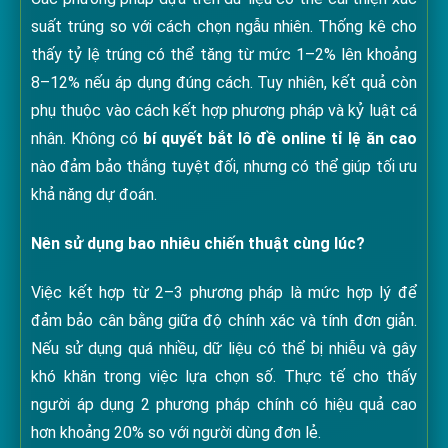
suất trúng so với cách chọn ngẫu nhiên. Thống kê cho
thấy tỷ lệ trúng có thể tăng từ mức 1–2% lên khoảng
8–12% nếu áp dụng đúng cách. Tuy nhiên, kết quả còn
phụ thuộc vào cách kết hợp phương pháp và kỷ luật cá
nhân. Không có
bí quyết bắt lô đề online tỉ lệ ăn cao
nào đảm bảo thắng tuyệt đối, nhưng có thể giúp tối ưu
khả năng dự đoán.
Nên sử dụng bao nhiêu chiến thuật cùng lúc?
Việc kết hợp từ 2–3 phương pháp là mức hợp lý để
đảm bảo cân bằng giữa độ chính xác và tính đơn giản.
Nếu sử dụng quá nhiều, dữ liệu có thể bị nhiễu và gây
khó khăn trong việc lựa chọn số. Thực tế cho thấy
người áp dụng 2 phương pháp chính có hiệu quả cao
hơn khoảng 20% so với người dùng đơn lẻ.