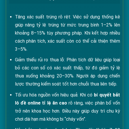
Tăng xác suất trúng rõ rệt: Việc sử dụng thống kê
giúp nâng tỷ lệ trúng từ mức trung bình 1–2% lên
khoảng 8–15% tùy phương pháp. Khi kết hợp nhiều
cách phân tích, xác suất còn có thể cải thiện thêm
3–5%.
Giảm thiểu rủi ro thua lỗ: Phân tích dữ liệu giúp loại
bỏ các con số có xác suất thấp, từ đó giảm tỷ lệ
thua xuống khoảng 20–30%. Người áp dụng chiến
lược thường kiểm soát tốt hơn chuỗi thua liên tiếp.
Tối ưu hóa nguồn vốn hiệu quả: Khi có
bí quyết bắt
lô đề online tỉ lệ ăn cao
rõ ràng, việc phân bổ vốn
trở nên khoa học hơn. Điều này giúp duy trì chu kỳ
chơi dài hạn mà không bị “cháy vốn”.