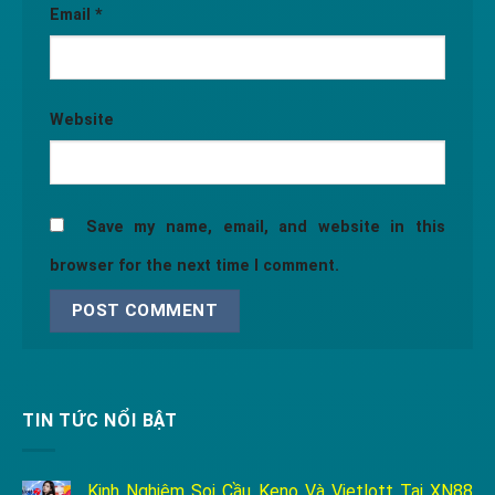
Email
*
Website
Save my name, email, and website in this
browser for the next time I comment.
TIN TỨC NỔI BẬT
Kinh Nghiệm Soi Cầu Keno Và Vietlott Tại XN88