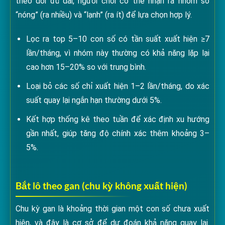
theo dõi đủ dài, người chơi có thể nhận ra nhóm số
“nóng” (ra nhiều) và “lạnh” (ra ít) để lựa chọn hợp lý.
Lọc ra top 5–10 con số có tần suất xuất hiện ≥7
lần/tháng, vì nhóm này thường có khả năng lặp lại
cao hơn 15–20% so với trung bình.
Loại bỏ các số chỉ xuất hiện 1–2 lần/tháng, do xác
suất quay lại ngắn hạn thường dưới 5%.
Kết hợp thống kê theo tuần để xác định xu hướng
gần nhất, giúp tăng độ chính xác thêm khoảng 3–
5%.
Bắt lô theo gan (chu kỳ không xuất hiện)
Chu kỳ gan là khoảng thời gian một con số chưa xuất
hiện, và đây là cơ sở để dự đoán khả năng quay lại.