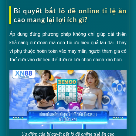
Bí quyết bắt lô đề online tỉ lệ ăn
cao mang lại lợi ích gì?
Áp dụng đúng phương pháp không chỉ giúp cải thiện
khả năng dự đoán mà còn tối ưu hiệu quả lâu dài. Thay
vì phụ thuộc hoàn toàn vào may mắn, người tham gia có
thể dựa vào dữ liệu để đưa ra lựa chọn chính xác hơn.
Ưu điểm của bí quyết bắt lô đề online tỉ lệ ăn cao