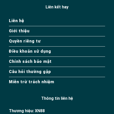
Liên kết hay
Liên hệ
Giới thiệu
Quyền riêng tư
Điều khoản sử dụng
Chính sách bảo mật
Câu hỏi thường gặp
Miễn trừ trách nhiệm
Thông tin liên hệ
Thương hiệu: XN88